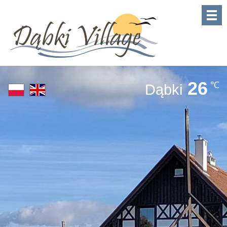
26
℃
Dąbki